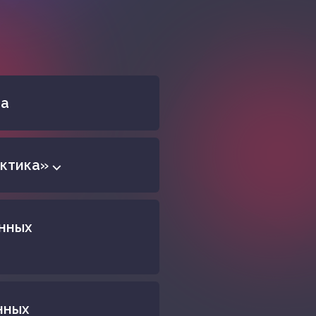
ва
ктика» ⌵
нных
нных