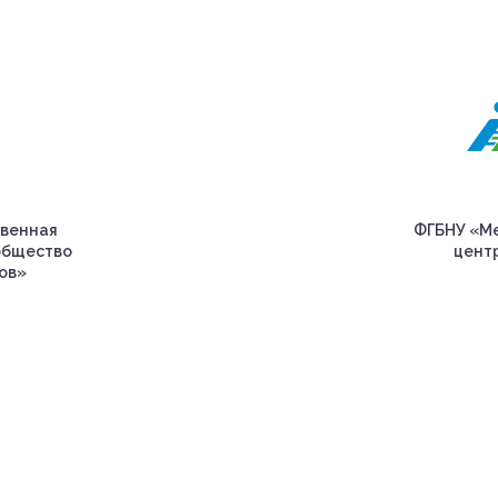
венная
ФГБНУ «Ме
общество
центр
ов»