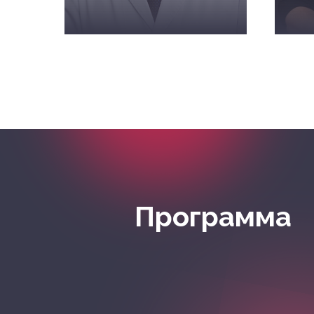
Парфенов В.А.
И
Программа